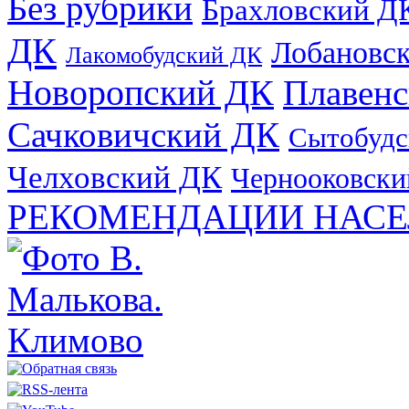
Без рубрики
Брахловский Д
ДК
Лобановс
Лакомобудский ДК
Новоропский ДК
Плавен
Сачковичский ДК
Сытобудс
Челховский ДК
Чернооковски
РЕКОМЕНДАЦИИ НАСЕ