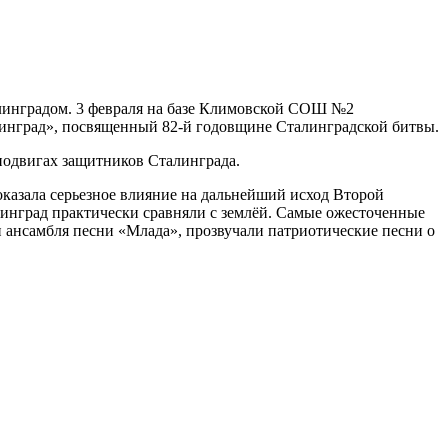
талинградом. 3 февраля на базе Климовской СОШ №2
линград», посвященный 82-й годовщине Сталинградской битвы.
 подвигах защитников Сталинграда.
казала серьезное влияние на дальнейший исход Второй
алинград практически сравняли с землёй. Самые ожесточенные
и ансамбля песни «Млада», прозвучали патриотические песни о