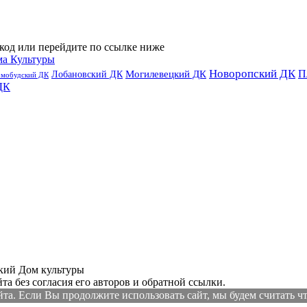
код или перейдите по ссылке ниже
ма Культуры
Новоропский ДК
П
Лобановский ДК
Могилевецкий ДК
омобудский ДК
ДК
ий Дом культуры
а без согласия его авторов и обратной ссылки.
а. Если Вы продолжите использовать сайт, мы будем считать что