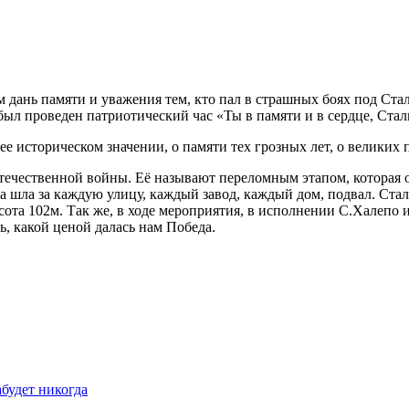
ем дань памяти и уважения тем, кто пал в страшных боях под С
л проведен патриотический час «Ты в памяти и в сердце, Ста
е историческом значении, о памяти тех грозных лет, о великих
ечественной войны. Её называют переломным этапом, которая о
ба шла за каждую улицу, каждый завод, каждый дом, подвал. Ст
сота 102м. Так же, в ходе мероприятия, в исполнении С.Халепо 
ь, какой ценой далась нам Победа.
абудет никогда