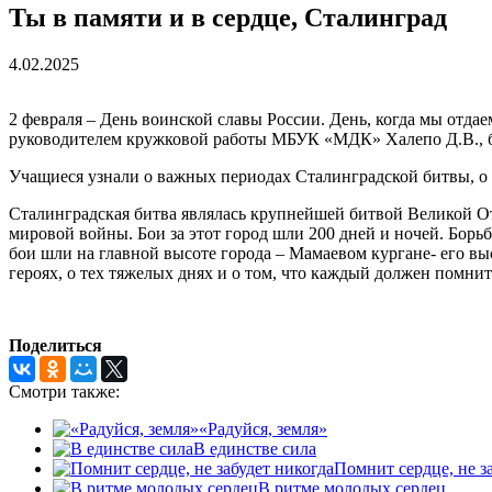
Ты в памяти и в сердце, Сталинград
4.02.2025
2 февраля – День воинской славы России. День, когда мы отда
руководителем кружковой работы МБУК «МДК» Халепо Д.В., бы
Учащиеся узнали о важных периодах Сталинградской битвы, о е
Сталинградская битва являлась крупнейшей битвой Великой От
мировой войны. Бои за этот город шли 200 дней и ночей. Борь
бои шли на главной высоте города – Мамаевом кургане- его вы
героях, о тех тяжелых днях и о том, что каждый должен помнит
Поделиться
Смотри также:
«Радуйся, земля»
В единстве сила
Помнит сердце, не з
В ритме молодых сердец