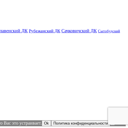
лавенский ДК
Сачковичский ДК
Рубежанский ДК
Сытобудский
 Вас это устраивает.
Ok
Политика конфиденциальности