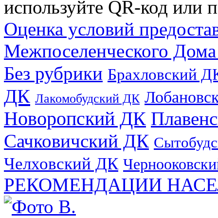
используйте QR-код или п
Оценка условий предоста
Межпоселенческого Дома
Без рубрики
Брахловский Д
ДК
Лобановс
Лакомобудский ДК
Новоропский ДК
Плавен
Сачковичский ДК
Сытобудс
Челховский ДК
Чернооковски
РЕКОМЕНДАЦИИ НАСЕ