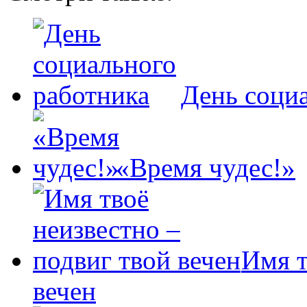
День соци
«Время чудес!»
Имя т
вечен