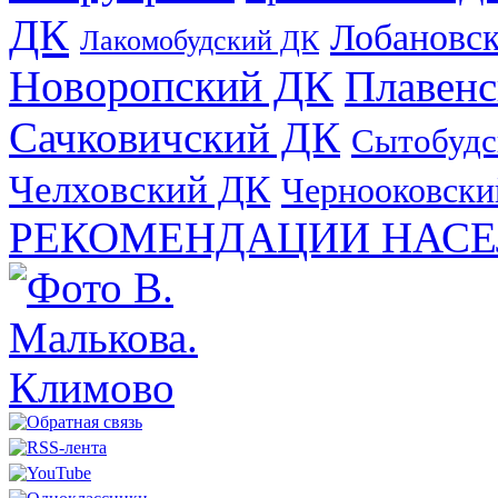
ДК
Лобановс
Лакомобудский ДК
Новоропский ДК
Плавен
Сачковичский ДК
Сытобудс
Челховский ДК
Чернооковски
РЕКОМЕНДАЦИИ НАСЕ