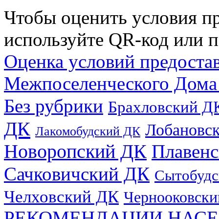
Чтобы оценить условия пр
используйте QR-код или п
Оценка условий предоста
Межпоселенческого Дома
Без рубрики
Брахловский Д
ДК
Лобановс
Лакомобудский ДК
Новоропский ДК
Плавен
Сачковичский ДК
Сытобудс
Челховский ДК
Чернооковски
РЕКОМЕНДАЦИИ НАСЕ