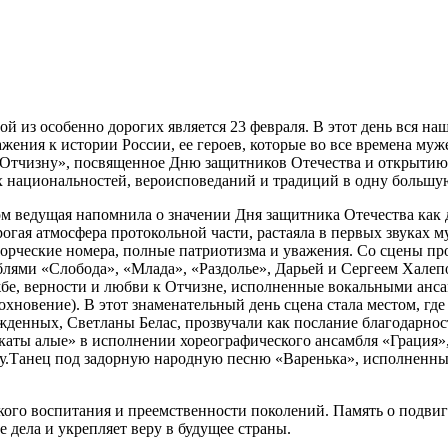
й из особенно дорогих является 23 февраля. В этот день вся на
ения к истории России, ее героев, которые во все времена муже
 Отчизну», посвященное Дню защитников Отечества и открытию Г
х национальностей, вероисповеданий и традиций в одну большу
 ведущая напомнила о значении Дня защитника Отечества как дн
огая атмосфера протокольной части, растаяла в первых звуках м
творческие номера, полные патриотизма и уважения. Со сцены 
блями «Слобода», «Млада», «Раздолье», Дарьей и Сергеем Халеп
жбе, верности и любви к Отчизне, исполненные вокальными анс
новение). В этот знаменательный день сцена стала местом, где
денных, Светланы Белас, прозвучали как послание благодарнос
акаты алые» в исполнении хореографического ансамбля «Грация»,
одину.Танец под задорную народную песню «Варенька», исполнен
го воспитания и преемственности поколений. Память о подвига
е дела и укрепляет веру в будущее страны.