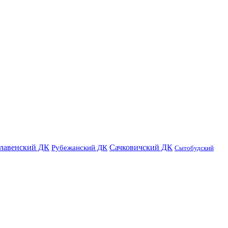
лавенский ДК
Сачковичский ДК
Рубежанский ДК
Сытобудский