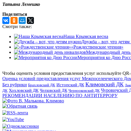
Татьяна Лемешко
Поделиться
Смотри также:
Наша Крымская весна
Дружба – вот, что детям
«Рождественские чтения»
Международный день
Мероприятия ко Дню Рос
Чтобы оценить условия предоставления услуг используйте QR-
Оценка условий предоставления услуг Межпоселенческого До
Климовский ДК
Без рубрики
Истопский ДК
Брахловский ДК
Лак
Хохловский ДК
Чуровичский 
Челховский ДК
Чернооковский ДК
ДК
РЕКОМЕНДАЦИИ НАСЕЛЕНИЮ ПО АНТИТЕРРОРУ