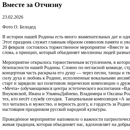
Вместе за Отчизну
23.02.2026
Фото О. Белодед
В истории нашей Родины есть много знаменательных дат и одно
Этот праздник служит главным образом символом памяти и уваж
20 февраля состоялось торжественное мероприятие «Вместе за
слова, а принцип, который объединяет миллионы людей разны
Мероприятие открылось торжественным вступлением, в котором
безопасности нашей Родины. Словно по негласной команде, стр
концертная часть раскрыла его душу — через песни, танцы и 
силу духа и любовь к Родине, исполненные вокальными ансам
старт и зарядили зал позитивом лирические композиции о дру
«Мечта» (обучающимися центра эстетического воспитания «Вдох
Внуковской, Ивана и УльяныДайнеко, Владимира и Оксаны Рож
тех, кто несёт службу сегодня. Танцевальная композиция «А з
тел читались и мужество, и верность долгу, и гордость за Р
настоящим праздником русской народной культуры.
Проведённое мероприятие напомнило о важности патриотическо
живая традиция, которая объединяет нас, вдохновляет на добры