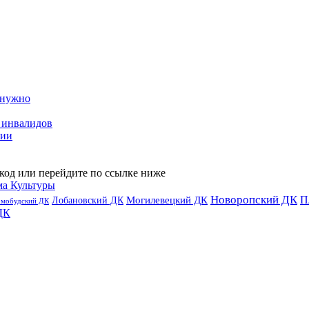
 нужно
 инвалидов
сии
код или перейдите по ссылке ниже
ма Культуры
Новоропский ДК
П
Лобановский ДК
Могилевецкий ДК
омобудский ДК
ДК