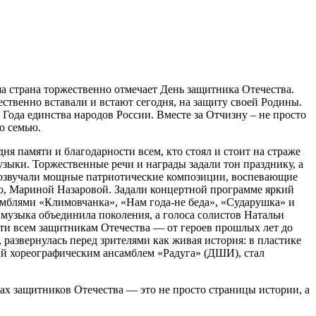
ша страна торжественно отмечает День защитника Отечества.
ственно вставали и встают сегодня, на защиту своей Родины.
ода единства народов России. Вместе за Отчизну – не просто
ю семью.
я памяти и благодарности всем, кто стоял и стоит на страже
узыки. Торжественные речи и награды задали тон празднику, а
прозвучали мощные патриотические композиции, воспевающие
о, Мариной Назаровой. Задали концертной программе яркий
амблями «Климовчанка», «Нам года-не беда», «Сударушка» и
 музыка объединила поколения, а голоса солистов Натальи
ти всем защитникам Отечества — от героев прошлых лет до
 развернулась перед зрителями как живая история: в пластике
ный хореографическим ансамблем «Радуга» (ДШИ), стал
х защитников Отечества — это не просто страницы истории, а