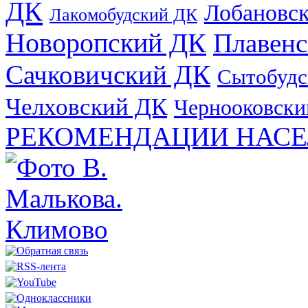
ДК
Лобановс
Лакомобудский ДК
Новоропский ДК
Плавен
Сачковичский ДК
Сытобудс
Челховский ДК
Чернооковски
РЕКОМЕНДАЦИИ НАСЕ