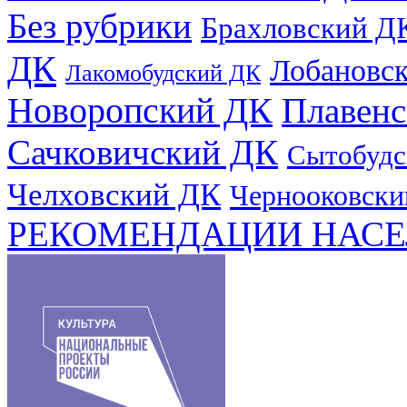
Без рубрики
Брахловский Д
ДК
Лобановс
Лакомобудский ДК
Новоропский ДК
Плавен
Сачковичский ДК
Сытобудс
Челховский ДК
Чернооковски
РЕКОМЕНДАЦИИ НАСЕ