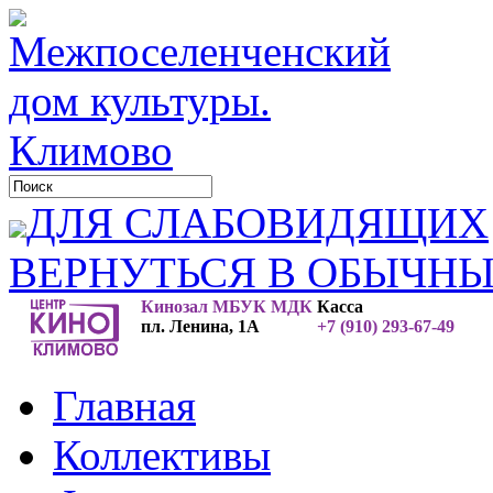
ДЛЯ СЛАБОВИДЯЩИХ
ВЕРНУТЬСЯ В ОБЫЧН
Кинозал МБУК МДК
Касса
пл. Ленина, 1А
+7 (910) 293-67-49
Главная
Коллективы