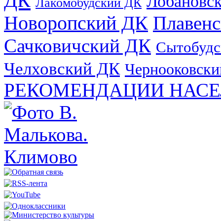
ДК
Лобановс
Лакомобудский ДК
Новоропский ДК
Плавен
Сачковичский ДК
Сытобудс
Челховский ДК
Чернооковски
РЕКОМЕНДАЦИИ НАСЕ