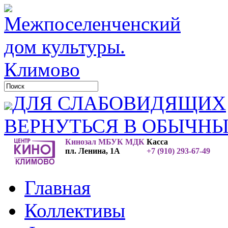
ДЛЯ СЛАБОВИДЯЩИХ
ВЕРНУТЬСЯ В ОБЫЧН
Кинозал МБУК МДК
Касса
пл. Ленина, 1А
+7 (910) 293-67-49
Главная
Коллективы