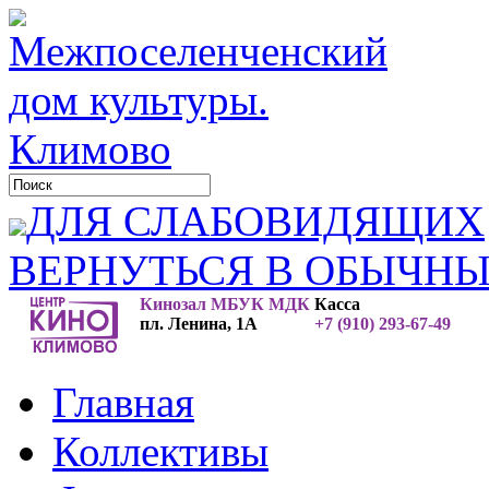
ДЛЯ СЛАБОВИДЯЩИХ
ВЕРНУТЬСЯ В ОБЫЧН
Кинозал МБУК МДК
Касса
пл. Ленина, 1А
+7 (910) 293-67-49
Главная
Коллективы