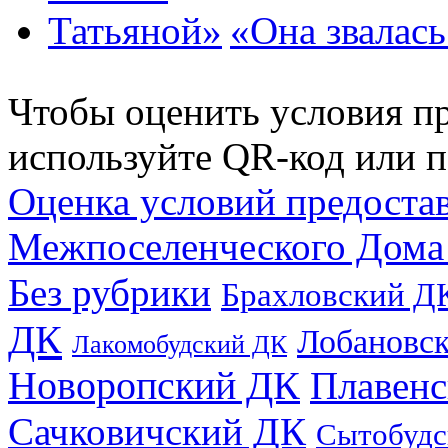
«Она звалас
Чтобы оценить условия пр
используйте QR-код или п
Оценка условий предоста
Межпоселенческого Дома
Без рубрики
Брахловский Д
ДК
Лобановс
Лакомобудский ДК
Новоропский ДК
Плавен
Сачковичский ДК
Сытобудс