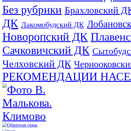
Без рубрики
Брахловский Д
ДК
Лобановс
Лакомобудский ДК
Новоропский ДК
Плавен
Сачковичский ДК
Сытобудс
Челховский ДК
Чернооковски
РЕКОМЕНДАЦИИ НАСЕ