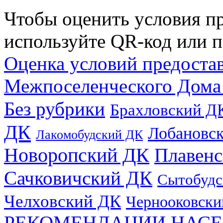
Чтобы оценить условия пр
используйте QR-код или п
Оценка условий предоста
Межпоселенческого Дома
Без рубрики
Брахловский Д
ДК
Лобановс
Лакомобудский ДК
Новоропский ДК
Плавен
Сачковичский ДК
Сытобудс
Челховский ДК
Чернооковски
РЕКОМЕНДАЦИИ НАСЕ