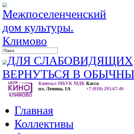
ДЛЯ СЛАБОВИДЯЩИХ
ВЕРНУТЬСЯ В ОБЫЧН
Кинозал МБУК МДК
Касса
пл. Ленина, 1А
+7 (910) 293-67-49
Главная
Коллективы