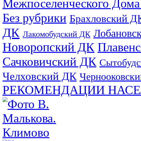
Межпоселенческого Дома
Без рубрики
Брахловский Д
ДК
Лобановс
Лакомобудский ДК
Новоропский ДК
Плавен
Сачковичский ДК
Сытобудс
Челховский ДК
Чернооковски
РЕКОМЕНДАЦИИ НАСЕ