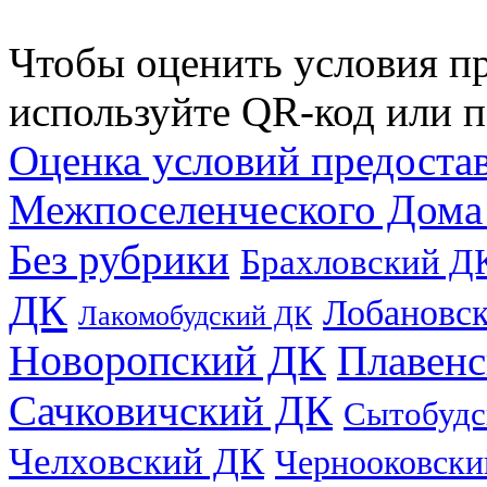
Чтобы оценить условия пр
используйте QR-код или п
Оценка условий предоста
Межпоселенческого Дома
Без рубрики
Брахловский Д
ДК
Лобановс
Лакомобудский ДК
Новоропский ДК
Плавен
Сачковичский ДК
Сытобудс
Челховский ДК
Чернооковски