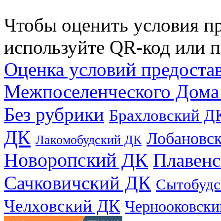
Чтобы оценить условия пр
используйте QR-код или п
Оценка условий предоста
Межпоселенческого Дома
Без рубрики
Брахловский Д
ДК
Лобановс
Лакомобудский ДК
Новоропский ДК
Плавен
Сачковичский ДК
Сытобудс
Челховский ДК
Чернооковски