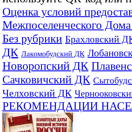
Оценка условий предоста
Межпоселенческого Дома
Без рубрики
Брахловский Д
ДК
Лобановс
Лакомобудский ДК
Новоропский ДК
Плавен
Сачковичский ДК
Сытобудс
Челховский ДК
Чернооковски
РЕКОМЕНДАЦИИ НАСЕ