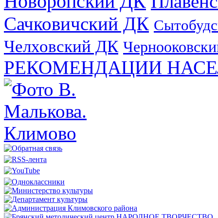
Новоропский ДК
Плавен
Сачковичский ДК
Сытобудс
Челховский ДК
Чернооковски
РЕКОМЕНДАЦИИ НАСЕ