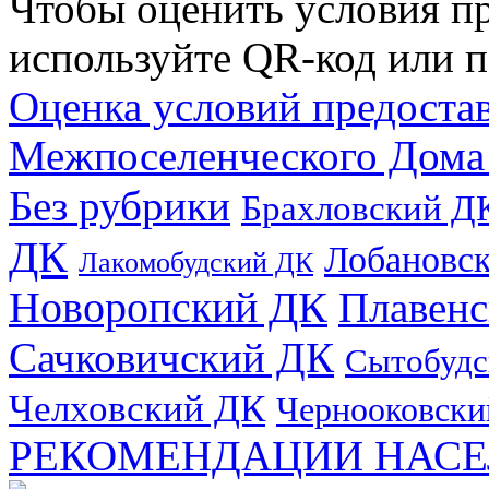
Чтобы оценить условия пр
используйте QR-код или п
Оценка условий предоста
Межпоселенческого Дома
Без рубрики
Брахловский Д
ДК
Лобановс
Лакомобудский ДК
Новоропский ДК
Плавен
Сачковичский ДК
Сытобудс
Челховский ДК
Чернооковски
РЕКОМЕНДАЦИИ НАСЕ