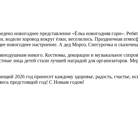
дено новогоднее представление «Ёлка новогодняя гори». Ребята
ни, водили хоровод вокруг ёлки, веселились. Праздничная атмос
ее новогоднее настроение. А дед Мороз, Снегурочка и сказочн
равнодушным никого. Костюмы, декорации и музыкальное сопров
тные лица детей стали лучшей наградой для организаторов. Ме
щий 2026 год принесет каждому здоровье, радость, счастье, ис
 весь предстоящий год! С Новым годом!