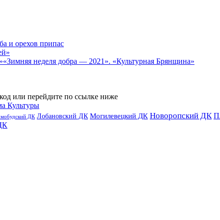
ба и орехов припас
ей»
«Зимняя неделя добра — 2021». «Культурная Брянщина»
код или перейдите по ссылке ниже
ма Культуры
Новоропский ДК
П
Лобановский ДК
Могилевецкий ДК
омобудский ДК
ДК