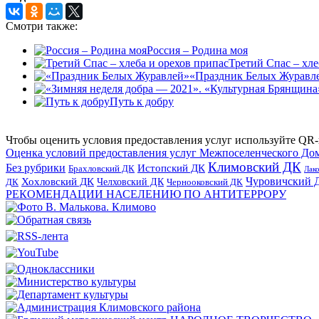
Смотри также:
Россия – Родина моя
Третий Спас – хле
«Праздник Белых Журавл
Путь к добру
Чтобы оценить условия предоставления услуг используйте QR-
Оценка условий предоставления услуг Межпоселенческого До
Климовский ДК
Без рубрики
Истопский ДК
Брахловский ДК
Лак
Хохловский ДК
Чуровичский 
Челховский ДК
Чернооковский ДК
ДК
РЕКОМЕНДАЦИИ НАСЕЛЕНИЮ ПО АНТИТЕРРОРУ