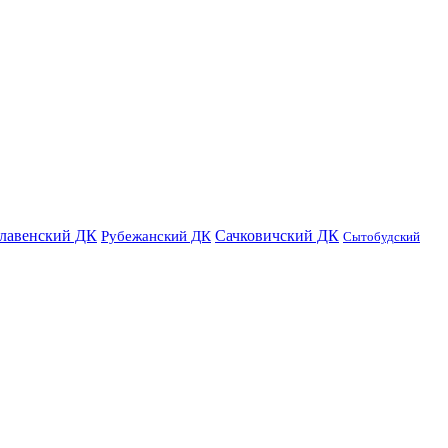
лавенский ДК
Сачковичский ДК
Рубежанский ДК
Сытобудский