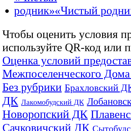
«Чистый родни
Чтобы оценить условия пр
используйте QR-код или п
Оценка условий предоста
Межпоселенческого Дома
Без рубрики
Брахловский Д
ДК
Лобановс
Лакомобудский ДК
Новоропский ДК
Плавен
Сачковичский ДК
Сытобудс