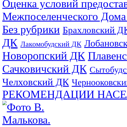
Оценка условий предоста
Межпоселенческого Дома
Без рубрики
Брахловский Д
ДК
Лобановс
Лакомобудский ДК
Новоропский ДК
Плавен
Сачковичский ДК
Сытобудс
Челховский ДК
Чернооковски
РЕКОМЕНДАЦИИ НАСЕ