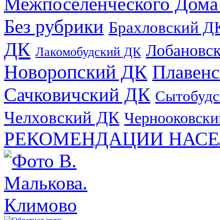
Межпоселенческого Дома
Без рубрики
Брахловский Д
ДК
Лобановс
Лакомобудский ДК
Новоропский ДК
Плавен
Сачковичский ДК
Сытобудс
Челховский ДК
Чернооковски
РЕКОМЕНДАЦИИ НАСЕ