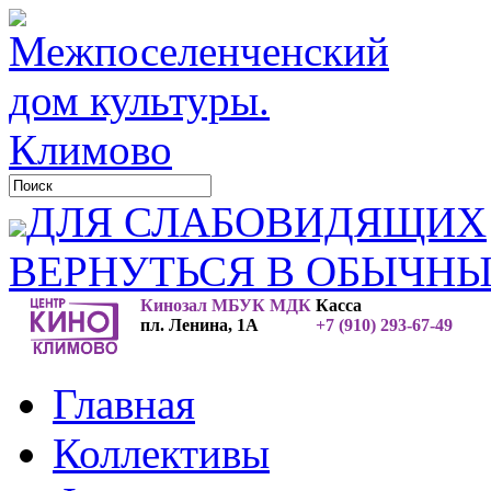
ДЛЯ СЛАБОВИДЯЩИХ
ВЕРНУТЬСЯ В ОБЫЧН
Кинозал МБУК МДК
Касса
пл. Ленина, 1А
+7 (910) 293-67-49
Главная
Коллективы