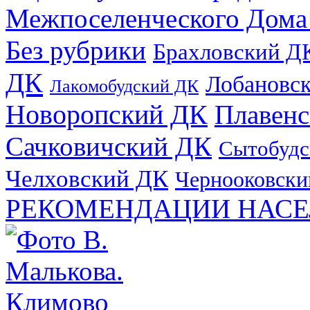
Межпоселенческого Дома
Без рубрики
Брахловский Д
ДК
Лобановс
Лакомобудский ДК
Новоропский ДК
Плавен
Сачковичский ДК
Сытобудс
Челховский ДК
Чернооковски
РЕКОМЕНДАЦИИ НАСЕ