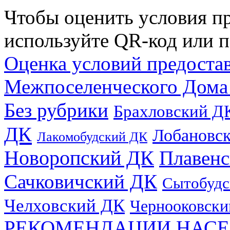
Чтобы оценить условия пр
используйте QR-код или п
Оценка условий предоста
Межпоселенческого Дома
Без рубрики
Брахловский Д
ДК
Лобановс
Лакомобудский ДК
Новоропский ДК
Плавен
Сачковичский ДК
Сытобудс
Челховский ДК
Чернооковски
РЕКОМЕНДАЦИИ НАСЕ