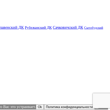
лавенский ДК
Сачковичский ДК
Рубежанский ДК
Сытобудский
 Вас это устраивает.
Ok
Политика конфиденциальности