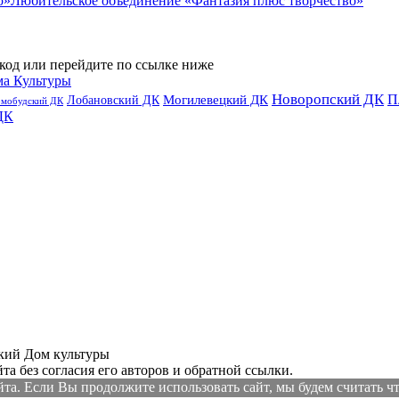
Любительское объединение «Фантазия плюс творчество»
код или перейдите по ссылке ниже
ма Культуры
Новоропский ДК
П
Лобановский ДК
Могилевецкий ДК
омобудский ДК
ДК
ий Дом культуры
а без согласия его авторов и обратной ссылки.
а. Если Вы продолжите использовать сайт, мы будем считать что