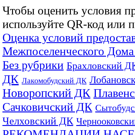
Чтобы оценить условия пр
используйте QR-код или п
Оценка условий предоста
Межпоселенческого Дома
Без рубрики
Брахловский Д
ДК
Лобановс
Лакомобудский ДК
Новоропский ДК
Плавен
Сачковичский ДК
Сытобудс
Челховский ДК
Чернооковски
РЕКОМЕНДАЦИИ НАСЕ