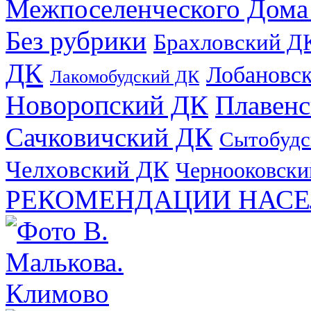
Межпоселенческого Дома
Без рубрики
Брахловский Д
ДК
Лобановс
Лакомобудский ДК
Новоропский ДК
Плавен
Сачковичский ДК
Сытобудс
Челховский ДК
Чернооковски
РЕКОМЕНДАЦИИ НАСЕ