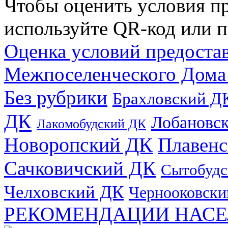
Чтобы оценить условия пр
используйте QR-код или п
Оценка условий предоста
Межпоселенческого Дома
Без рубрики
Брахловский Д
ДК
Лобановс
Лакомобудский ДК
Новоропский ДК
Плавен
Сачковичский ДК
Сытобудс
Челховский ДК
Чернооковски
РЕКОМЕНДАЦИИ НАСЕ