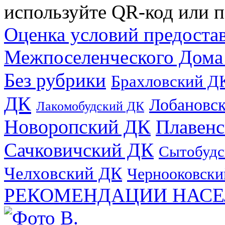
используйте QR-код или п
Оценка условий предоста
Межпоселенческого Дома
Без рубрики
Брахловский Д
ДК
Лобановс
Лакомобудский ДК
Новоропский ДК
Плавен
Сачковичский ДК
Сытобудс
Челховский ДК
Чернооковски
РЕКОМЕНДАЦИИ НАСЕ