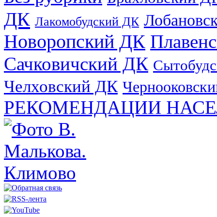
ДК
Лобановс
Лакомобудский ДК
Новоропский ДК
Плавен
Сачковичский ДК
Сытобудс
Челховский ДК
Чернооковски
РЕКОМЕНДАЦИИ НАСЕ