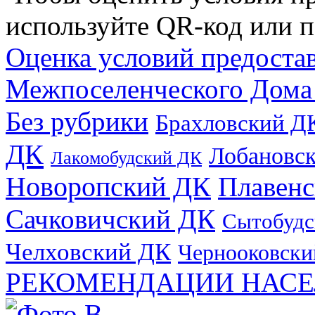
используйте QR-код или п
Оценка условий предоста
Межпоселенческого Дома
Без рубрики
Брахловский Д
ДК
Лобановс
Лакомобудский ДК
Новоропский ДК
Плавен
Сачковичский ДК
Сытобудс
Челховский ДК
Чернооковски
РЕКОМЕНДАЦИИ НАСЕ