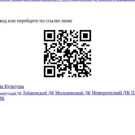
код или перейдите по ссылке ниже
ма Культуры
Новоропский ДК
П
Лобановский ДК
Могилевецкий ДК
омобудский ДК
ДК