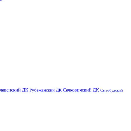
лавенский ДК
Сачковичский ДК
Рубежанский ДК
Сытобудский