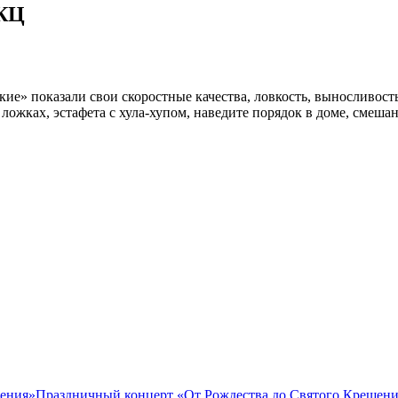
СКЦ
ие» показали свои скоростные качества, ловкость, выносливост
ложках, эстафета с хула-хупом, наведите порядок в доме, смеша
Праздничный концерт «От Рождества до Святого Крещен