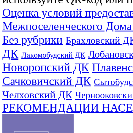
Оценка условий предоста
Межпоселенческого Дома
Без рубрики
Брахловский Д
ДК
Лобановс
Лакомобудский ДК
Новоропский ДК
Плавен
Сачковичский ДК
Сытобудс
Челховский ДК
Чернооковски
РЕКОМЕНДАЦИИ НАСЕ