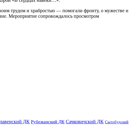
скорби «В сердцах навеки…».
своим трудом и храбростью — помогали фронту, о мужестве и
ление. Мероприятие сопровождалось просмотром
лавенский ДК
Сачковичский ДК
Рубежанский ДК
Сытобудский