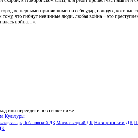
и скорби, в Новоропском СКЦ, для ребят прошёл час памяти и 
 городах, первыми принявшими на себя удар, о людях, которые 
к тому, что гибнут невинные люди, любая война – это преступ
иналась война…».
код или перейдите по ссылке ниже
ма Культуры
Новоропский ДК
П
Лобановский ДК
Могилевецкий ДК
омобудский ДК
ДК