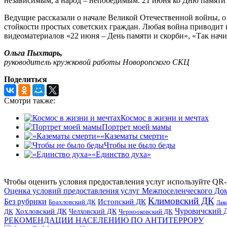
независимым, а народ – непобедимым. 21 июня ко Дню памяти 
Ведущие рассказали о начале Великой Отечественной войны, о
стойкости простых советских граждан. Любая война приводит 
видеоматериалов «22 июня – День памяти и скорби», «Так нач
Ольга Пыхтарь,
руководитель кружковой работы Новоропского СКЦ
Поделиться
Смотри также:
Космос в жизни и мечтах
Портрет моей мамы
«Казематы смерти»
Чтобы не было беды
«Единство духа»
Чтобы оценить условия предоставления услуг используйте QR-
Оценка условий предоставления услуг Межпоселенческого До
Климовский ДК
Без рубрики
Истопский ДК
Брахловский ДК
Лак
Хохловский ДК
Чуровичский 
Челховский ДК
Чернооковский ДК
ДК
РЕКОМЕНДАЦИИ НАСЕЛЕНИЮ ПО АНТИТЕРРОРУ