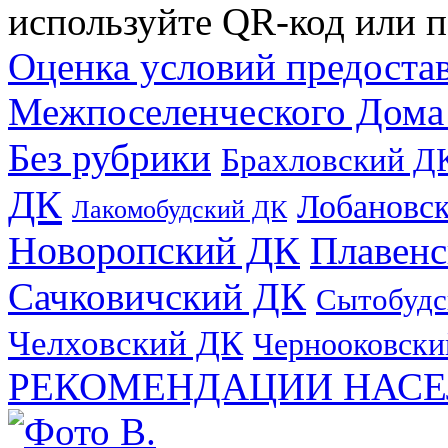
используйте QR-код или п
Оценка условий предоста
Межпоселенческого Дома
Без рубрики
Брахловский Д
ДК
Лобановс
Лакомобудский ДК
Новоропский ДК
Плавен
Сачковичский ДК
Сытобудс
Челховский ДК
Чернооковски
РЕКОМЕНДАЦИИ НАСЕ