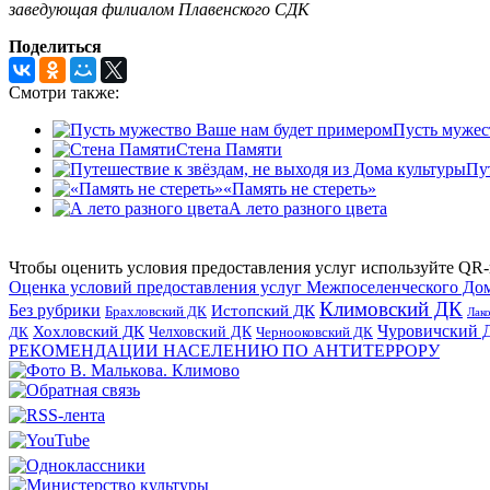
заведующая филиалом Плавенского СДК
Поделиться
Смотри также:
Пусть мужес
Стена Памяти
Пу
«Память не стереть»
А лето разного цвета
Чтобы оценить условия предоставления услуг используйте QR-
Оценка условий предоставления услуг Межпоселенческого До
Климовский ДК
Без рубрики
Истопский ДК
Брахловский ДК
Лак
Хохловский ДК
Чуровичский 
Челховский ДК
Чернооковский ДК
ДК
РЕКОМЕНДАЦИИ НАСЕЛЕНИЮ ПО АНТИТЕРРОРУ