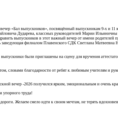
 вечер «Бал выпускников», посвящённый выпускникам 9-х и 11
хайловича Дударева, классных руководителей Марии Ильиничны
дравить выпускников в этот важный вечер от имени родителей
сь заведующая филиалом Плавенского СДК Светлана Матвеевна 
е выпускники были приглашены на сцену для вручения аттестат
ом, словами благодарности от ребят к любимым учителям и ру
скной вечер -2026 получился ярким, эмоциональным и очень кр
и упорного труда!
 дороги. Желаем смело идти к своим мечтам, не терять вдохнов