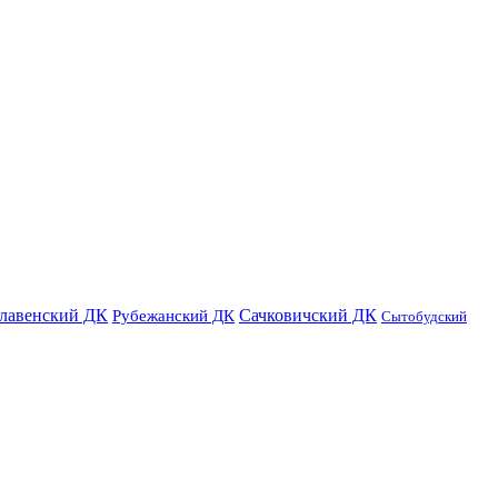
лавенский ДК
Сачковичский ДК
Рубежанский ДК
Сытобудский