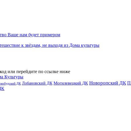
тво Ваше нам будет примером
тешествие к звёздам, не выходя из Дома культуры
код или перейдите по ссылке ниже
ма Культуры
Новоропский ДК
П
Лобановский ДК
Могилевецкий ДК
омобудский ДК
ДК