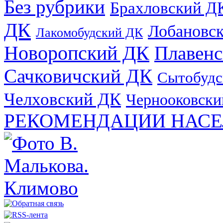
Без рубрики
Брахловский Д
ДК
Лобановс
Лакомобудский ДК
Новоропский ДК
Плавен
Сачковичский ДК
Сытобудс
Челховский ДК
Чернооковски
РЕКОМЕНДАЦИИ НАСЕ