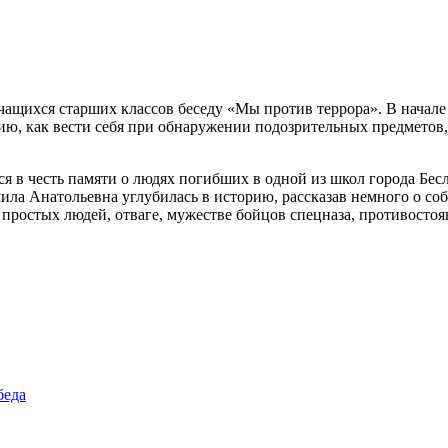
ащихся старших классов беседу «Мы против террора». В начале в
цию, как вести себя при обнаружении подозрительных предметов,
я в честь памяти о людях погибших в одной из школ города Бесла
 Анатольевна углубилась в историю, рассказав немного о событ
 простых людей, отваге, мужестве бойцов спецназа, противосто
беда