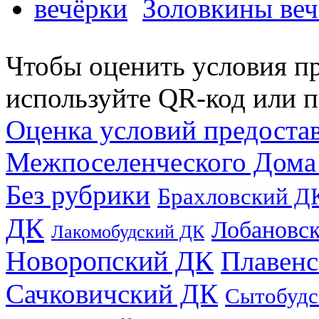
Золовкины веч
Чтобы оценить условия пр
используйте QR-код или п
Оценка условий предоста
Межпоселенческого Дома
Без рубрики
Брахловский Д
ДК
Лобановс
Лакомобудский ДК
Новоропский ДК
Плавен
Сачковичский ДК
Сытобудс