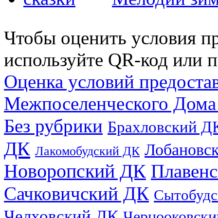
Чтобы оценить условия пр
используйте QR-код или п
Оценка условий предоста
Межпоселенческого Дома
Без рубрики
Брахловский Д
ДК
Лобановс
Лакомобудский ДК
Новоропский ДК
Плавен
Сачковичский ДК
Сытобудс
Челховский ДК
Чернооковски