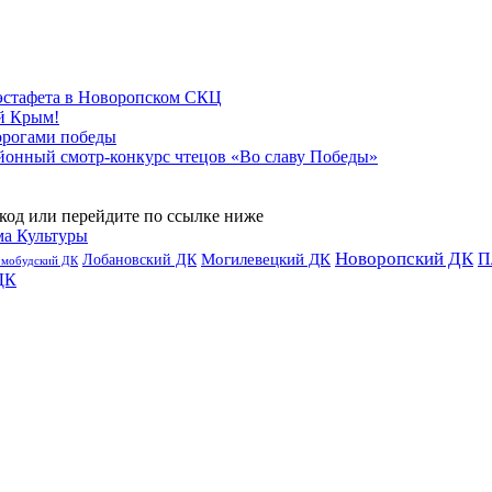
эстафета в Новоропском СКЦ
й Крым!
орогами победы
йонный смотр-конкурс чтецов «Во славу Победы»
код или перейдите по ссылке ниже
ма Культуры
Новоропский ДК
П
Лобановский ДК
Могилевецкий ДК
омобудский ДК
ДК