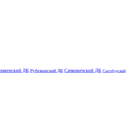
лавенский ДК
Сачковичский ДК
Рубежанский ДК
Сытобудский