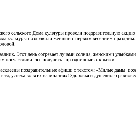
ого сельского Дома культуры провели поздравительную акцию «
ома культуры поздравили женщин с первым весенним празднико
головой.
аздник. Этот день согревает лучами солнца, женскими улыбками
рым посчастливилось получить праздничные открытки.
склеены поздравительные афиши с текстом: «Милые дамы, поздра
 вам, успеха во всех начинаниях! Здоровья и душевного равнове