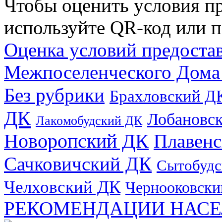
Чтобы оценить условия пр
используйте QR-код или п
Оценка условий предоста
Межпоселенческого Дома
Без рубрики
Брахловский Д
ДК
Лобановс
Лакомобудский ДК
Новоропский ДК
Плавен
Сачковичский ДК
Сытобудс
Челховский ДК
Чернооковски
РЕКОМЕНДАЦИИ НАСЕ