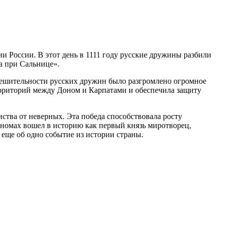
и России. В этот день в 1111 году русские дружины разбили
а при Сальнице».
решительности русских дружин было разгромлено огромное
территорий между Доном и Карпатами и обеспечила защиту
ства от неверных. Эта победа способствовала росту
ономах вошел в историю как первый князь миротворец,
ще об одно событие из истории страны.