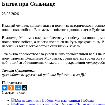
Битва при Сальнице
28.03.2026
Каждый человек должен знать и помнить историческое прошлое 
половецкое войско. В память о событии прошлых лет в Рубеж
Владимир Мономах одержал блестящую победу над половцами в
половецкое войско, а набеги половцев на Русь прекратились.
населения юга и юго-востока славянских земель.
Эта битва способствовала укреплению православной веры на Ру
популярности Владимира Мономаха, среди других государств и
добившийся объединения княжеств и прекращения междоусобны
Тамара Супроненко,
руководитель кружковой работы Рубежанского ДК
Поделиться
Смотри также:
Мы наследники Победы
«Имею честь служи