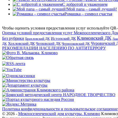
С добротой и уважением
Мой папа – самый лучший!
Ромашка – символ счастья
Чтобы оценить условия предоставления услуг используйте QR-
Оценка условий предоставления услуг Межпоселенческого До
Климовский ДК
Без рубрики
Истопский ДК
Брахловский ДК
Лак
Хохловский ДК
Чуровичский 
Челховский ДК
Чернооковский ДК
ДК
РЕКОМЕНДАЦИИ НАСЕЛЕНИЮ ПО АНТИТЕРРОРУ
Политика конфиденциальности и пользовательское соглашение
© 2026 -
Межпоселенченский дом культуры. Климово
Климовск