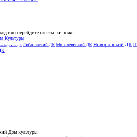
код или перейдите по ссылке ниже
ма Культуры
Новоропский ДК
П
Лобановский ДК
Могилевецкий ДК
омобудский ДК
ДК
ий Дом культуры