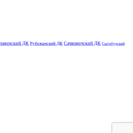
лавенский ДК
Сачковичский ДК
Рубежанский ДК
Сытобудский