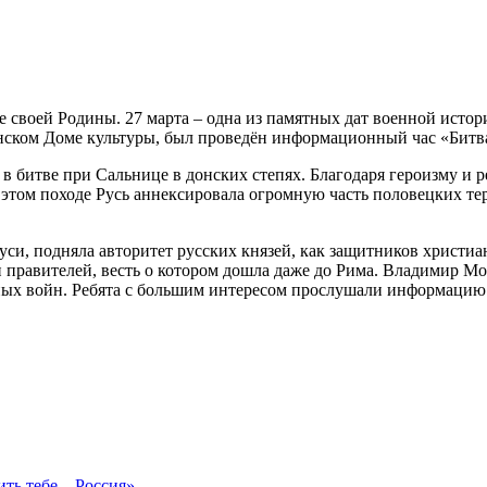
своей Родины. 27 марта – одна из памятных дат военной истори
анском Доме культуры, был проведён информационный час «Битв
 битве при Сальнице в донских степях. Благодаря героизму и 
 В этом походе Русь аннексировала огромную часть половецких 
си, подняла авторитет русских князей, как защитников христиан
 правителей, весть о котором дошла даже до Рима. Владимир М
х войн. Ребята с большим интересом прослушали информацию е
ть тебе – Россия»