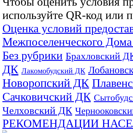
Чтобы оценить условия пр
используйте QR-код или п
Оценка условий предоста
Межпоселенческого Дома
Без рубрики
Брахловский Д
ДК
Лобановс
Лакомобудский ДК
Новоропский ДК
Плавен
Сачковичский ДК
Сытобудс
Челховский ДК
Чернооковски
РЕКОМЕНДАЦИИ НАСЕ