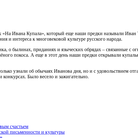
к «На Ивана Купала», который еще наши предки называли Иван 
ия и интереса к многовековой культуре русского народа.
ка, о былинах, приданиях и языческих обрядах – связанные с ог
лёного покоса. А еще в этот день наши предки открывали купаль
олько узнали об обычаях Иванова дня, но и с удовольствием отг
и конкурсах. Было весело и зажигательно.
вым счастьем
ской письменности и культуры
ев