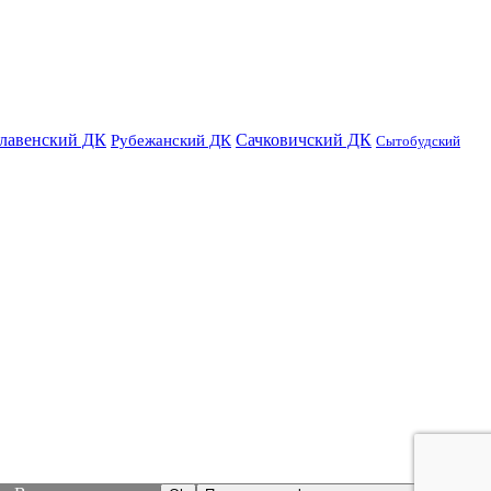
лавенский ДК
Сачковичский ДК
Рубежанский ДК
Сытобудский