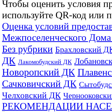
Чтобы оценить условия пр
используйте QR-код или п
Оценка условий предоста
Межпоселенческого Дома
Без рубрики
Брахловский Д
ДК
Лобановс
Лакомобудский ДК
Новоропский ДК
Плавен
Сачковичский ДК
Сытобудс
Челховский ДК
Чернооковски
РЕКОМЕНДАЦИИ НАСЕ