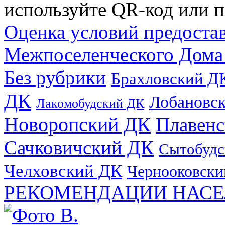
используйте QR-код или п
Оценка условий предоста
Межпоселенческого Дома
Без рубрики
Брахловский Д
ДК
Лобановс
Лакомобудский ДК
Новоропский ДК
Плавен
Сачковичский ДК
Сытобудс
Челховский ДК
Чернооковски
РЕКОМЕНДАЦИИ НАСЕ