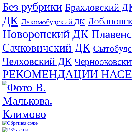
Без рубрики
Брахловский Д
ДК
Лобановс
Лакомобудский ДК
Новоропский ДК
Плавен
Сачковичский ДК
Сытобудс
Челховский ДК
Чернооковски
РЕКОМЕНДАЦИИ НАСЕ